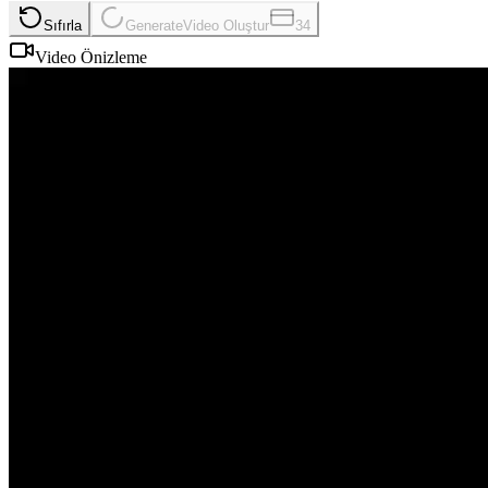
Sıfırla
Generate
Video Oluştur
34
Video Önizleme