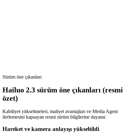
2.3 ile 2.3-Fast arasındaki fark nedir?
Başlangıç/bitiş kareleri veya kamera hareketi destekliyor mu?
Hangi çözünürlük ve süre kombinasyonları mevcut?
Fiyat ve deneme ne durumda?
Sürüm öne çıkanları
Hailuo 2.3 sürüm öne çıkanları (resmi
özet)
Kabiliyet yükseltmeleri, maliyet avantajları ve Media Agent
ilerlemesini kapsayan resmi sürüm bilgilerine dayanır.
Hareket ve kamera anlayışı yükseltildi