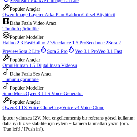
Seedream V4.5
GPT Image 1.5 Lite
Popüler Araçlar
Qwen Image Layered
Arka Plan Kaldırıcı
Görsel Büyütücü
Daha Fazla Video Aracı
Tümünü görüntüle
Popüler Modeller
Hailuo 2.3 Fast
Hailuo 2.3
Seedance 1.5 Pro
Seedance 2
Sora 2
Preview
Sora 2 Lite
Sora 2 Pro
Veo 3.1 Pro
Veo 3.1 Fast
Popüler Araçlar
OmniHuman 1.5 Dijital İnsan Videosu
Daha Fazla Ses Aracı
Tümünü görüntüle
Popüler Modeller
Suno Music
Qwen3 TTS Voice Generator
Popüler Araçlar
Qwen3 TTS Voice Clone
CosyVoice v3 Voice Clone
İpucu: yalnızca I2V. Net, engellenmemiş bir referans görsel kullanın;
daha iyi hız ve stabilite için eylem + kamera talimatları yazın (örn.
[Pan left] / [Push in]).