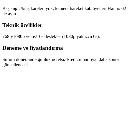
Başlangıç/bitiş kareleri yok; kamera hareket kabiliyetleri Hailuo 02
ile aynı.
Teknik özellikler
768p/1080p ve 6s/10s destekler (1080p yalnızca 6s).
Deneme ve fiyatlandırma
Sürüm döneminde günlük ücretsiz kredi; nihai fiyat daha sonra
güncellenecek.
Hailuo 2.3-Fast metinden-videoya destekliyor mu?