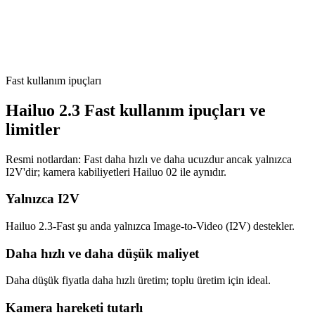
03
/
03
Üret ve yinele
Üret'e tıkla, sonuçları incele ve iyileştirmek için promptları
rafine et.
Fast kullanım ipuçları
Hailuo 2.3 Fast kullanım ipuçları ve
limitler
Resmi notlardan: Fast daha hızlı ve daha ucuzdur ancak yalnızca
I2V'dir; kamera kabiliyetleri Hailuo 02 ile aynıdır.
Yalnızca I2V
Hailuo 2.3-Fast şu anda yalnızca Image-to-Video (I2V) destekler.
Daha hızlı ve daha düşük maliyet
Daha düşük fiyatla daha hızlı üretim; toplu üretim için ideal.
Kamera hareketi tutarlı