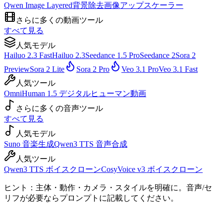
Qwen Image Layered
背景除去
画像アップスケーラー
さらに多くの動画ツール
すべて見る
人気モデル
Hailuo 2.3 Fast
Hailuo 2.3
Seedance 1.5 Pro
Seedance 2
Sora 2
Preview
Sora 2 Lite
Sora 2 Pro
Veo 3.1 Pro
Veo 3.1 Fast
人気ツール
OmniHuman 1.5 デジタルヒューマン動画
さらに多くの音声ツール
すべて見る
人気モデル
Suno 音楽生成
Qwen3 TTS 音声合成
人気ツール
Qwen3 TTS ボイスクローン
CosyVoice v3 ボイスクローン
ヒント：主体・動作・カメラ・スタイルを明確に。音声/セ
リフが必要ならプロンプトに記載してください。