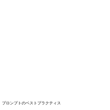
画像参照
参照画像から生成し、細部を保持します（ページの選択肢に
準拠）。
マルチショット一貫性
マルチショット指示でもキャラクターと世界状態を安定させ
ます。
音声/セリフ
環境音・セリフ・効果音を映像と同期できます（ページの選
択肢に準拠）。
プロンプトのベストプラクティス