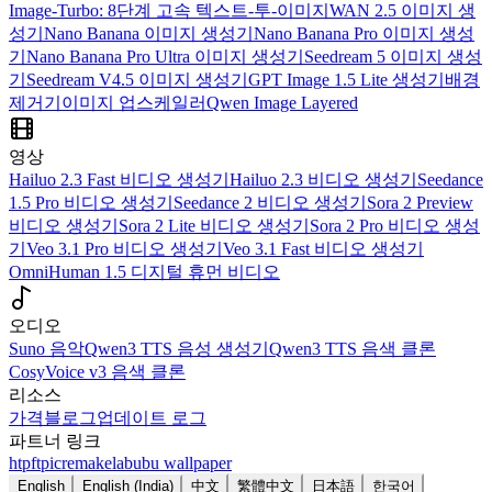
Image-Turbo: 8단계 고속 텍스트-투-이미지
WAN 2.5 이미지 생
성기
Nano Banana 이미지 생성기
Nano Banana Pro 이미지 생성
기
Nano Banana Pro Ultra 이미지 생성기
Seedream 5 이미지 생성
기
Seedream V4.5 이미지 생성기
GPT Image 1.5 Lite 생성기
배경
제거기
이미지 업스케일러
Qwen Image Layered
영상
Hailuo 2.3 Fast 비디오 생성기
Hailuo 2.3 비디오 생성기
Seedance
1.5 Pro 비디오 생성기
Seedance 2 비디오 생성기
Sora 2 Preview
비디오 생성기
Sora 2 Lite 비디오 생성기
Sora 2 Pro 비디오 생성
기
Veo 3.1 Pro 비디오 생성기
Veo 3.1 Fast 비디오 생성기
OmniHuman 1.5 디지털 휴먼 비디오
오디오
Suno 음악
Qwen3 TTS 음성 생성기
Qwen3 TTS 음색 클론
CosyVoice v3 음색 클론
리소스
가격
블로그
업데이트 로그
파트너 링크
htpft
picremake
labubu wallpaper
English
English (India)
中文
繁體中文
日本語
한국어