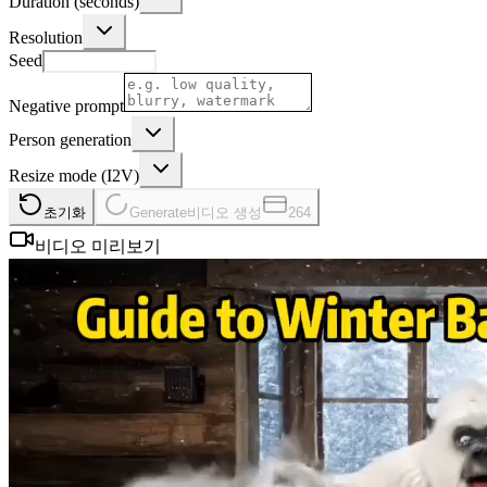
Duration (seconds)
Resolution
Seed
Negative prompt
Person generation
Resize mode (I2V)
초기화
Generate
비디오 생성
264
비디오 미리보기