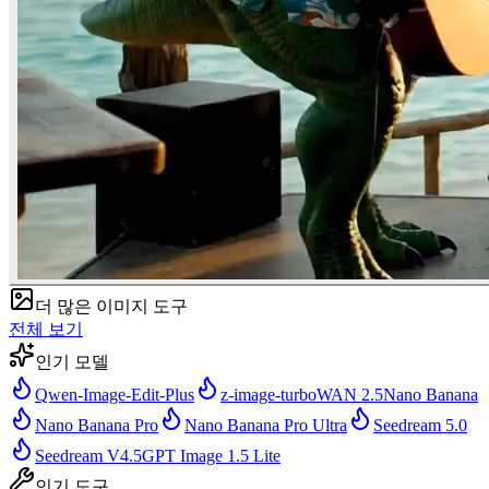
더 많은 이미지 도구
전체 보기
인기 모델
Qwen-Image-Edit-Plus
z-image-turbo
WAN 2.5
Nano Banana
Nano Banana Pro
Nano Banana Pro Ultra
Seedream 5.0
Seedream V4.5
GPT Image 1.5 Lite
인기 도구