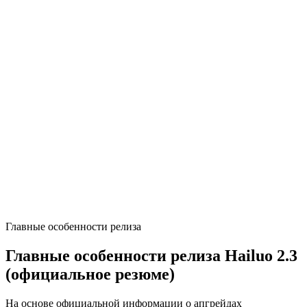
Поддерживает ли Hailuo 2.3‑Fast text-to-video?
В чём разница между 2.3 и 2.3‑Fast?
Есть ли старт/конец‑кадры или движение камеры?
Какие комбинации разрешения и длительности доступны?
Что с ценой и триалом?
Главные особенности релиза
Главные особенности релиза Hailuo 2.3
(официальное резюме)
На основе официальной информации о апгрейдах