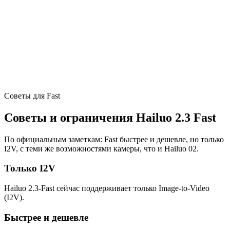
Выберите модель Fast
Выберите высокоскоростной режим Hailuo 2.3‑Fast.
03
/
03
Сгенерируйте и улучшайте
Нажмите «генерировать», оцените результат и
уточняйте промпт.
Советы для Fast
Советы и ограничения Hailuo 2.3 Fast
По официальным заметкам: Fast быстрее и дешевле, но только
I2V, с теми же возможностями камеры, что и Hailuo 02.
Только I2V
Hailuo 2.3‑Fast сейчас поддерживает только Image‑to‑Video
(I2V).
Быстрее и дешевле