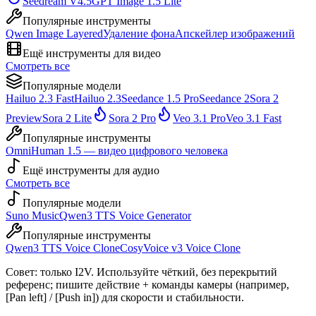
Seedream V4.5
GPT Image 1.5 Lite
Популярные инструменты
Qwen Image Layered
Удаление фона
Апскейлер изображений
Ещё инструменты для видео
Смотреть все
Популярные модели
Hailuo 2.3 Fast
Hailuo 2.3
Seedance 1.5 Pro
Seedance 2
Sora 2
Preview
Sora 2 Lite
Sora 2 Pro
Veo 3.1 Pro
Veo 3.1 Fast
Популярные инструменты
OmniHuman 1.5 — видео цифрового человека
Ещё инструменты для аудио
Смотреть все
Популярные модели
Suno Music
Qwen3 TTS Voice Generator
Популярные инструменты
Qwen3 TTS Voice Clone
CosyVoice v3 Voice Clone
Совет: только I2V. Используйте чёткий, без перекрытий
референс; пишите действие + команды камеры (например,
[Pan left] / [Push in]) для скорости и стабильности.