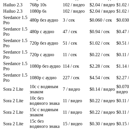
Hailuo 2.3
768p 10s
102
/ видео
$2.04
/ видео
$1.02
/
Hailuo 2.3
1080p 6s
102
/ видео
$2.04
/ видео
$1.02
/
Seedance 1.5
480p без аудио
3
/ сек
$0.060
/ сек
$0.030
Pro
Seedance 1.5
480p с аудио
47
/ сек
$0.94
/ сек
$0.47
/
Pro
Seedance 1.5
720p без аудио
51
/ сек
$1.02
/ сек
$0.51
/
Pro
Seedance 1.5
720p с аудио
11
/ сек
$0.22
/ сек
$0.11
/
Pro
Seedance 1.5
1080p без аудио
114
/ сек
$2.28
/ сек
$1.14
/
Pro
Seedance 1.5
1080p с аудио
227
/ сек
$4.54
/ сек
$2.27
/
Pro
10с с водяным
$0.070
Sora 2 Lite
7
/ видео
$0.14
/ видео
знаком
видео
10с без
Sora 2 Lite
11
/ видео
$0.22
/ видео
$0.11
/
водяного знака
15с с водяным
Sora 2 Lite
11
/ видео
$0.22
/ видео
$0.11
/
знаком
15с без
Sora 2 Lite
15
/ видео
$0.30
/ видео
$0.15
/
водяного знака