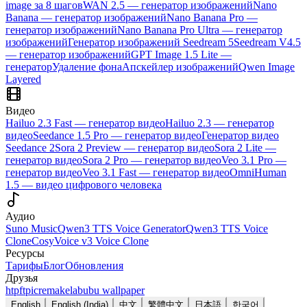
image за 8 шагов
WAN 2.5 — генератор изображений
Nano
Banana — генератор изображений
Nano Banana Pro —
генератор изображений
Nano Banana Pro Ultra — генератор
изображений
Генератор изображений Seedream 5
Seedream V4.5
— генератор изображений
GPT Image 1.5 Lite —
генератор
Удаление фона
Апскейлер изображений
Qwen Image
Layered
Видео
Hailuo 2.3 Fast — генератор видео
Hailuo 2.3 — генератор
видео
Seedance 1.5 Pro — генератор видео
Генератор видео
Seedance 2
Sora 2 Preview — генератор видео
Sora 2 Lite —
генератор видео
Sora 2 Pro — генератор видео
Veo 3.1 Pro —
генератор видео
Veo 3.1 Fast — генератор видео
OmniHuman
1.5 — видео цифрового человека
Аудио
Suno Music
Qwen3 TTS Voice Generator
Qwen3 TTS Voice
Clone
CosyVoice v3 Voice Clone
Ресурсы
Тарифы
Блог
Обновления
Друзья
htpft
picremake
labubu wallpaper
English
English (India)
中文
繁體中文
日本語
한국어