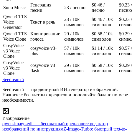
Генерация
$0.46
/
$0.23
/
Suno Music
23
/ песню
песни
песню
песню
Qwen3 TTS
23
/ 10k
$0.46
/ 10k
$0.23
/
Voice
Текст в речь
символов
символов
симво
Generator
Qwen3 TTS
Клонирование
29
/ 10k
$0.58
/ 10k
$0.29
/
Voice Clone
голоса
символов
символов
симво
CosyVoice
cosyvoice-v3-
57
/ 10k
$1.14
/ 10k
$0.57
/
v3 Voice
plus
символов
символов
симво
Clone
CosyVoice
cosyvoice-v3-
29
/ 10k
$0.58
/ 10k
$0.29
/
v3 Voice
flash
символов
символов
симво
Clone
Seedream 5
Seedream 5 — продвинутый ИИ-генератор изображений.
Начните с бесплатных кредитов и пополняйте баланс по мере
необходимости.
Изображение
qwen-image-edit — бесплатный open-source редактор
изображений по инструкциям
Z-Image-Turbo: быстрый text-to-