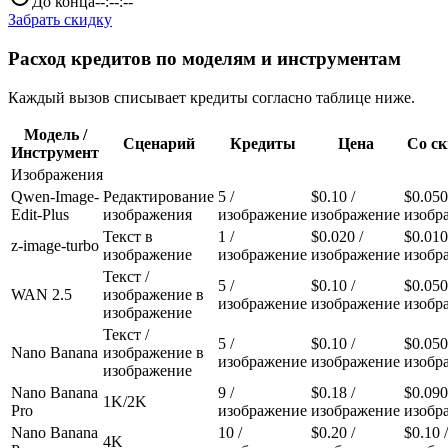
До конца
--:--:--
Забрать скидку
Расход кредитов по моделям и инструментам
Каждый вызов списывает кредиты согласно таблице ниже.
Модель /
Сценарий
Кредиты
Цена
Со с
Инструмент
Изображения
Qwen-Image-
Редактирование
5
/
$0.10
/
$0.050
Edit-Plus
изображения
изображение
изображение
изобр
Текст в
1
/
$0.020
/
$0.010
z-image-turbo
изображение
изображение
изображение
изобр
Текст /
5
/
$0.10
/
$0.050
WAN 2.5
изображение в
изображение
изображение
изобр
изображение
Текст /
5
/
$0.10
/
$0.050
Nano Banana
изображение в
изображение
изображение
изобр
изображение
Nano Banana
9
/
$0.18
/
$0.090
1K/2K
Pro
изображение
изображение
изобр
Nano Banana
10
/
$0.20
/
$0.10
/
4K