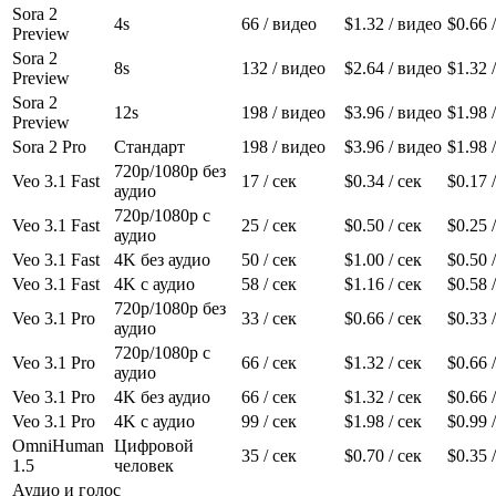
Sora 2
4s
66
/ видео
$1.32
/ видео
$0.66
/
Preview
Sora 2
8s
132
/ видео
$2.64
/ видео
$1.32
/
Preview
Sora 2
12s
198
/ видео
$3.96
/ видео
$1.98
/
Preview
Sora 2 Pro
Стандарт
198
/ видео
$3.96
/ видео
$1.98
/
720p/1080p без
Veo 3.1 Fast
17
/ сек
$0.34
/ сек
$0.17
/
аудио
720p/1080p с
Veo 3.1 Fast
25
/ сек
$0.50
/ сек
$0.25
/
аудио
Veo 3.1 Fast
4K без аудио
50
/ сек
$1.00
/ сек
$0.50
/
Veo 3.1 Fast
4K с аудио
58
/ сек
$1.16
/ сек
$0.58
/
720p/1080p без
Veo 3.1 Pro
33
/ сек
$0.66
/ сек
$0.33
/
аудио
720p/1080p с
Veo 3.1 Pro
66
/ сек
$1.32
/ сек
$0.66
/
аудио
Veo 3.1 Pro
4K без аудио
66
/ сек
$1.32
/ сек
$0.66
/
Veo 3.1 Pro
4K с аудио
99
/ сек
$1.98
/ сек
$0.99
/
OmniHuman
Цифровой
35
/ сек
$0.70
/ сек
$0.35
/
1.5
человек
Аудио и голос