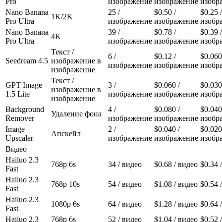
Pro
изображение
изображение
изобр
Nano Banana
25
/
$0.50
/
$0.25
/
1K/2K
Pro Ultra
изображение
изображение
изобр
Nano Banana
39
/
$0.78
/
$0.39
/
4K
Pro Ultra
изображение
изображение
изобр
Текст /
6
/
$0.12
/
$0.060
Seedream 4.5
изображение в
изображение
изображение
изобр
изображение
Текст /
GPT Image
3
/
$0.060
/
$0.030
изображение в
1.5 Lite
изображение
изображение
изобр
изображение
Background
4
/
$0.080
/
$0.040
Удаление фона
Remover
изображение
изображение
изобр
Image
2
/
$0.040
/
$0.020
Апскейл
Upscaler
изображение
изображение
изобр
Видео
Hailuo 2.3
768p 6s
34
/ видео
$0.68
/ видео
$0.34
/
Fast
Hailuo 2.3
768p 10s
54
/ видео
$1.08
/ видео
$0.54
/
Fast
Hailuo 2.3
1080p 6s
64
/ видео
$1.28
/ видео
$0.64
/
Fast
Hailuo 2.3
768p 6s
52
/ видео
$1.04
/ видео
$0.52
/